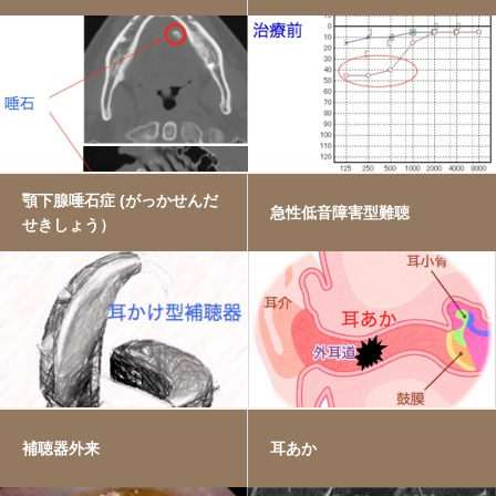
アクセス
顎下腺唾石症 (がっかせんだ
急性低音障害型難聴
せきしょう）
補聴器外来
耳あか