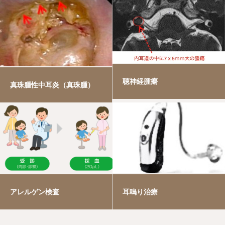
聴神経腫瘍
真珠腫性中耳炎（真珠腫）
アレルゲン検査
耳鳴り治療