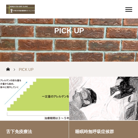
WEB予約
PICK UP
電話
アクセス
求人募集
PICK UP
当院について
スタッフ
お知らせ
各種加算項目にかかる掲示事項
舌下免疫療法
睡眠時無呼吸症候群
PICK UP